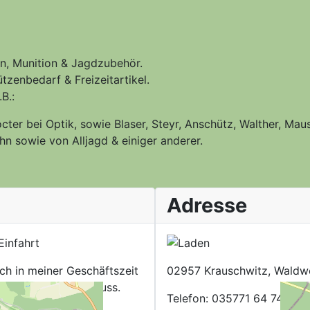
n, Munition & Jagdzubehör.
tzenbedarf & Freizeitartikel.
B.:
cter bei Optik, sowie Blaser, Steyr, Anschütz, Walther, Maus
hn sowie von Alljagd & einiger anderer.
Adresse
ich in meiner Geschäftszeit
02957 Krauschwitz, Waldw
mine wahrnehmen muss.
Telefon: 035771 64 749