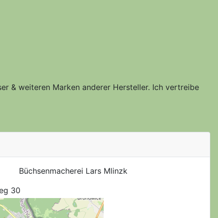
er & weiteren Marken anderer Hersteller. Ich vertreibe
Büchsenmacherei Lars Mlinzk
eg 30